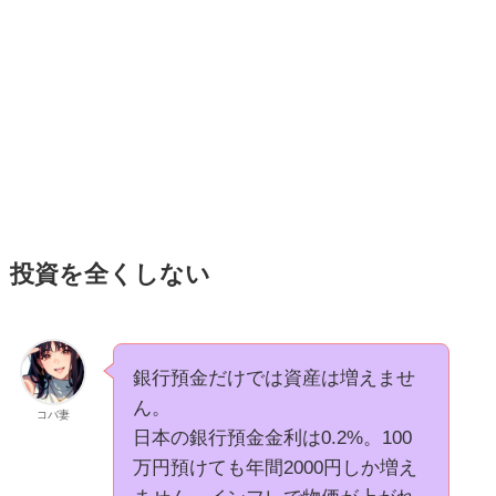
投資を全くしない
銀行預金だけでは資産は増えませ
ん。
コバ妻
日本の銀行預金金利は0.2%。100
万円預けても年間2000円しか増え