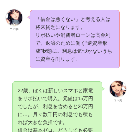
「借金は悪くない」と考える人は
将来貧乏になります。
コバ妻
リボ払いや消費者ローンは高金利
で、返済のために働く“逆資産形
成”状態に。利息は気づかないうち
に資産を削ります。
22歳、ぼくは新しいスマホと家電
をリボ払いで購入。元値は15万円
コバ夫
でしたが、利息を含めると20万円
に…。月々数千円の利息でも積も
れば大きな負担です。
借金は基本ゼロ。どうしても必要