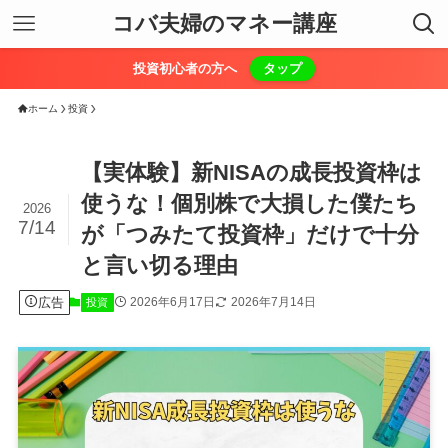
コバ夫婦のマネー講座
投資初心者の方へ
タップ
ホーム
投資
【実体験】新NISAの成長投資枠は
使うな！個別株で大損した僕たち
2026
7/14
が「つみたて投資枠」だけで十分
と言い切る理由
広告
2026年6月17日
2026年7月14日
投資