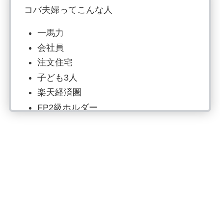
コバ夫婦ってこんな人
一馬力
会社員
注文住宅
子ども3人
楽天経済圏
FP2級ホルダー
NISA・iDeCoのみ
投資歴6年目：S&P500で資産形成
読書でマネーリテラシー強化、自炊は
最強の自己投資