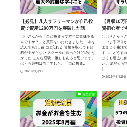
【必見】凡人サラリーマンが自己投
【月収10
資で資産1200万円を突破した話
資初心者で
〇〇さんから「自己投資って本当に意味ある
〇〇さんから
んですか？」と質問をいただきました。 本を
「いま手取りが
読んでも3日後には忘れる 資格を取っても給
ままじゃ生活
料が上がらない スクールに通ったけど続かな
す…。どうすれ
かった こんな経験、誰しもあると思います。
ぼくも過去に
ぼくも最初は同じでした。「自己投資...
た。 給料が安
に...
2025年9月30日
2025年9月29日
資産公開