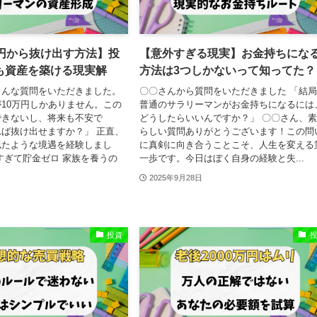
万円から抜け出す方法】投
【意外すぎる現実】お金持ちにな
も資産を築ける現実解
方法は3つしかないって知ってた？
こんな質問をいただきました。
〇〇さんから質問をいただきました 「結
10万円しかありません。この
普通のサラリーマンがお金持ちになるには
できないし、将来も不安で
どうしたらいいんですか？」 〇〇さん、
ば抜け出せますか？」 正直、
らしい質問ありがとうございます！この問
似たような境遇を経験しまし
に真剣に向き合うことこそ、人生を変える
すぎて貯金ゼロ 家族を養うの
一歩です。今日はぼく自身の経験と失...
2025年9月28日
投資