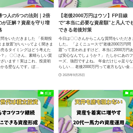
勝つ人の5つの法則｜2倍
【老後2000万円はウソ】FP目線
のが正解？資産を守り増
で“本当に必要な資産額”と凡人で
略
できる老後対策
問をいただきました 「長期投
今日は〇〇さんからこんな質問をいただき
まま放置”がいいってよく聞きま
した。 「よくニュースで“老後2000万円問
あ売るタイミングはどう考えた
題”って言われますけど、本当に2000万円
？」 〇〇さん、素晴らしい質
ば安心なんでしょうか？」 たしかにあの
ございます！実はこれ、投資初
ーズ、強烈ですよね。 年金だけじゃ足り
かる壁なんです。ぼ...
らしい… 老後2000万円って途方もない金..
2025年9月25日
投資