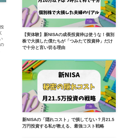
」
「投
く
【実体験】新NISAの成長投資枠は使うな！個別
い
株で大損した僕たちが「つみたて投資枠」だけ
昔の
で十分と言い切る理由
。
新NISAの「隠れコスト」で損してない？月21.5
万円投資する私が教える、最強コスト戦略