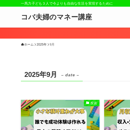
一馬力子ども３人で今よりも自由な生活を実現するために
コバ夫婦のマネー講座
ホーム
2025年
9月
2025年9月
– date –
投資