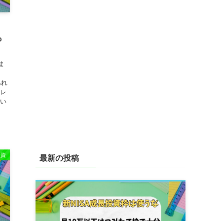
も
ま
あれ
フレ
ない
.
投資
最新の投稿