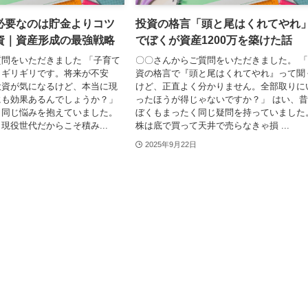
必要なのは貯金よりコツ
投資の格言「頭と尾はくれてやれ
資｜資産形成の最強戦略
でぼくが資産1200万を築けた話
問をいただきました 「子育て
〇〇さんからご質問をいただきました。 
月ギリギリです。将来が不安
資の格言で『頭と尾はくれてやれ』って聞
投資が気になるけど、本当に現
けど、正直よく分かりません。全部取りに
にも効果あるんでしょうか？」
ったほうが得じゃないですか？」 はい、
く同じ悩みを抱えていました。
ぼくもまったく同じ疑問を持っていました
現役世代だからこそ積み...
株は底で買って天井で売らなきゃ損 ...
2025年9月22日