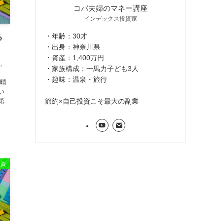
コバ夫婦のマネー講座
インデックス投資家
・年齢：30才
る
・出身：神奈川県
・資産：1,400万円
局、
・家族構成：一馬力子ども3人
、
・趣味：温泉・旅行
素晴
い
節約×自己投資こそ最大の副業
第
投資