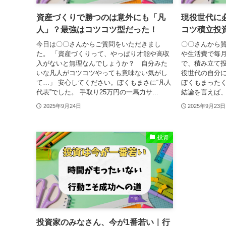
資産づくりで勝つのは意外にも「凡
現役世代に
人」？最強はコツコツ型だった！
コツ積立投
今日は〇〇さんからご質問をいただきまし
〇〇さんから質
た。 「資産づくりって、やっぱり才能や高収
や生活費で毎
入がないと無理なんでしょうか？ 自分みた
で、積み立て
いな凡人がコツコツやっても意味ない気がし
役世代の自分
て…」 安心してください。ぼくもまさに“凡人
ぼくもまった
代表”でした。 手取り25万円の一馬力サ...
結論を言えば、
2025年9月24日
2025年9月23日
投資
投資家のみなさん、今が1番若い｜行