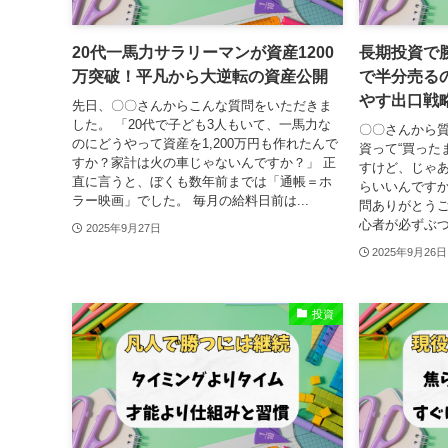
20代一馬力サラリーマンが資産1200
長期投資で
万突破！平凡から大逆転の資産公開
で半分売る
やす出口戦
先日、〇〇さんからこんな質問をいただきま
した。 「20代で子ども3人もいて、一馬力な
〇〇さんから質
のにどうやって資産を1,200万円も作れたんで
資って“買った
すか？家計は火の車じゃないんですか？」 正
すけど、じゃ
直に言うと、ぼくも数年前までは「通帳＝ホ
らいいんですか
ラー映画」でした。 毎月の給料日前は...
問ありがとう
心者が必ずぶつ
2025年9月27日
2025年9月26日
投資