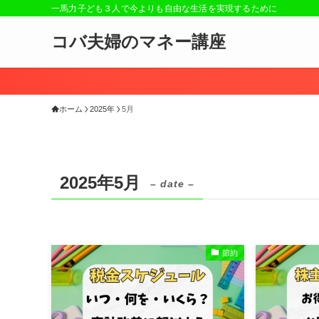
一馬力子ども３人で今よりも自由な生活を実現するために
コバ夫婦のマネー講座
ホーム
2025年
5月
2025年5月
– date –
節約