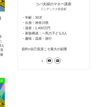
コバ夫婦のマネー講座
インデックス投資家
・年齢：30才
出
・出身：神奈川県
・資産：1,400万円
・家族構成：一馬力子ども3人
投
・趣味：温泉・旅行
た
増え
節約×自己投資こそ最大の副業
は育
物価
投資