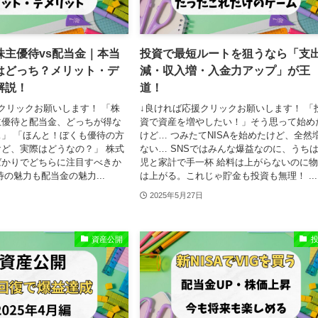
株主優待vs配当金｜本当
投資で最短ルートを狙うなら「支
はどっち？メリット・デ
減・収入増・入金力アップ」が王
解説！
道！
クリックお願いします！ 「株
↓良ければ応援クリックお願いします！ 「
主優待と配当金、どっちが得な
資で資産を増やしたい！」そう思って始め
」 「ほんと！ぼくも優待の方
けど… つみたてNISAを始めたけど、全然
ど、実際はどうなの？」 株式
ない… SNSではみんな爆益なのに、うち
ばかりでどちらに注目すべきか
児と家計で手一杯 給料は上がらないのに
待の魅力も配当金の魅力...
は上がる。これじゃ貯金も投資も無理！ ...
2025年5月27日
資産公開