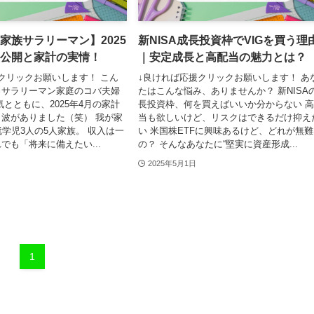
家族サラリーマン】2025
新NISA成長投資枠でVIGを買う理
産公開と家計の実情！
｜安定成長と高配当の魅力とは？
クリックお願いします！ こん
↓良ければ応援クリックお願いします！ あ
力サラリーマン家庭のコバ夫婦
たはこんな悩み、ありませんか？ 新NISA
気とともに、2025年4月の家計
長投資枠、何を買えばいいか分からない 
波がありました（笑） 我が家
当も欲しいけど、リスクはできるだけ抑え
就学児3人の5人家族。 収入は一
い 米国株ETFに興味あるけど、どれが無
でも「将来に備えたい...
の？ そんなあなたに“堅実に資産形成...
2025年5月1日
1