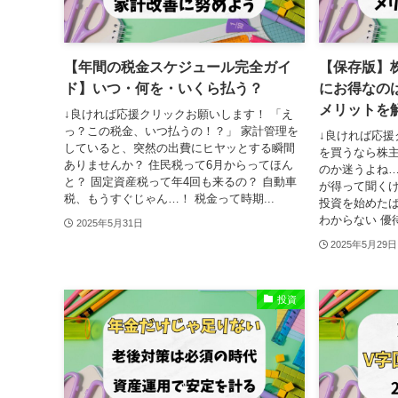
【年間の税金スケジュール完全ガイ
【保存版】
ド】いつ・何を・いくら払う？
にお得なの
メリットを
↓良ければ応援クリックお願いします！ 「え
っ？この税金、いつ払うの！？」 家計管理を
↓良ければ応援
していると、突然の出費にヒヤッとする瞬間
を買うなら株
ありませんか？ 住民税って6月からってほん
のか迷うよね…
と？ 固定資産税って年4回も来るの？ 自動車
が得って聞くけ
税、もうすぐじゃん…！ 税金って時期...
投資を始めた
わからない 優
2025年5月31日
2025年5月29日
投資