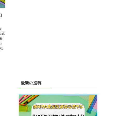
由
な
の成
高配
た
難な
最新の投稿