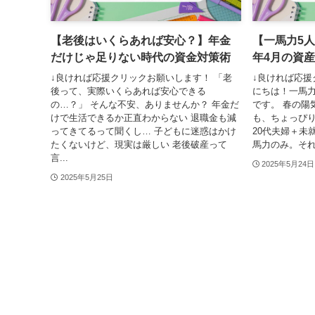
【老後はいくらあれば安心？】年金
【一馬力5人
だけじゃ足りない時代の資金対策術
年4月の資
↓良ければ応援クリックお願いします！ 「老
↓良ければ応援
後って、実際いくらあれば安心できる
にちは！一馬
の…？」 そんな不安、ありませんか？ 年金だ
です。 春の陽
けで生活できるか正直わからない 退職金も減
も、ちょっぴり
ってきてるって聞くし… 子どもに迷惑はかけ
20代夫婦＋未
たくないけど、現実は厳しい 老後破産って
馬力のみ。それ
言...
2025年5月24日
2025年5月25日