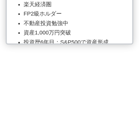
楽天経済圏
FP2級ホルダー
不動産投資勉強中
資産1,000万円突破
投資歴6年目：S&P500で資産形成
SNSはInstagram、Xでお金の情報発信
読書でマネーリテラシー強化、自炊は
最強の自己投資