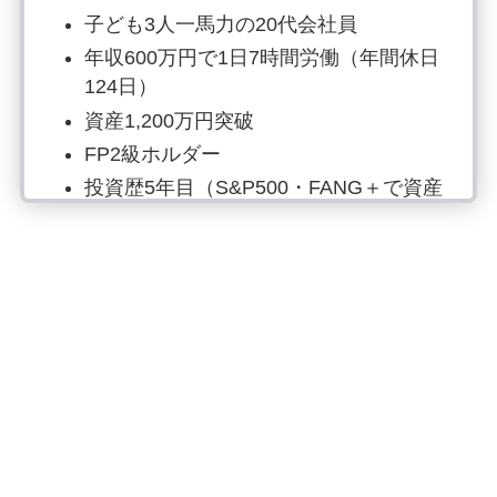
子ども3人一馬力の20代会社員
年収600万円で1日7時間労働（年間休日
124日）
資産1,200万円突破
FP2級ホルダー
投資歴5年目（S&P500・FANG＋で資産
形成）
楽天経済圏（2023年15万ポイント・
2024年16万ポイント獲得）
15分筋トレ、月4冊読書、時短料理は欠
かさず行動中
副業では月20万円〜の収入をGET
SNSはInstagram、Xでお金の情報発信