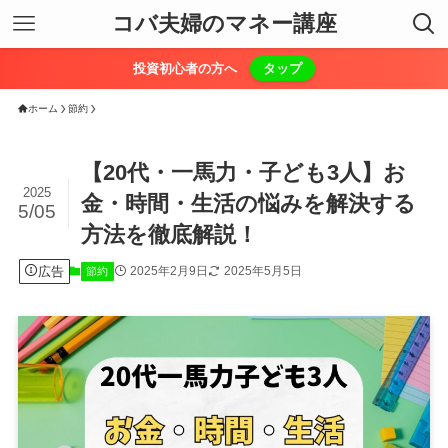
コバ夫婦のマネー講座
投資初心者の方へ
タップ
ホーム
節約
【20代・一馬力・子ども3人】お
2025
金・時間・生活の悩みを解決する
5/05
方法を徹底解説！
広告
2025年2月9日
2025年5月5日
節約