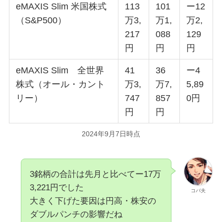
eMAXIS Slim 米国株式
113
101
ー12
（S&P500）
万3,
万1,
万2,
217
088
129
円
円
円
eMAXIS Slim 全世界
41
36
ー4
株式（オール・カント
万3,
万7,
5,89
リー）
747
857
0円
円
円
2024年9月7日時点
3銘柄の合計は先月と比べてー17万
3,221円でした
コバ夫
大きく下げた要因は円高・株安の
ダブルパンチの影響だね