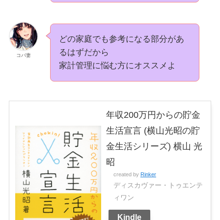
どの家庭でも参考になる部分があ
るはずだから
コバ妻
家計管理に悩む方にオススメよ
年収200万円からの貯金
生活宣言 (横山光昭の貯
金生活シリーズ) 横山 光
昭
created by
Rinker
ディスカヴァー・トゥエンテ
ィワン
Kindle