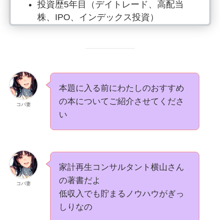
投資歴5年目（デイトレード、高配当
株、IPO、インデックス投資）
楽天経済圏（2023年15万ポイント獲
得）
筋トレ、読書、料理は欠かさず行動中
副業では月10万円〜20万円の収入を
GET
本題に入る前にわたしのおすすめ
の本についてご紹介させてくださ
SNSはInstagram、Xでお金の情報発信
コバ妻
い
YouTubeで投資や節約について情報発信
家計再生コンサルタント横山さん
の著書だよ
コバ妻
低収入でも貯まるノウハウがぎっ
しりなの