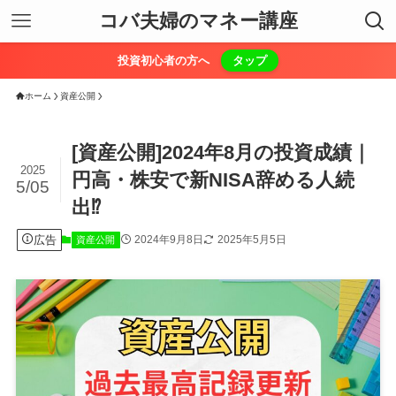
コバ夫婦のマネー講座
投資初心者の方へ
タップ
ホーム
資産公開
[資産公開]2024年8月の投資成績｜
2025
円高・株安で新NISA辞める人続
5/05
出⁉︎
広告
2024年9月8日
2025年5月5日
資産公開