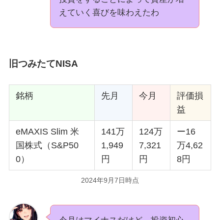
えていく喜びを味わえたわ
旧つみたてNISA
銘柄
先月
今月
評価損
益
eMAXIS Slim 米
141万
124万
ー16
国株式（S&P50
1,949
7,321
万4,62
0）
円
円
8円
2024年9月7日時点