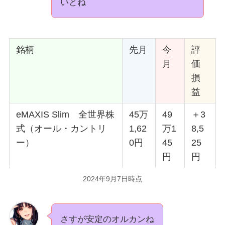
いとね
銘柄
先月
今
評
月
価
損
益
eMAXIS Slim 全世界株
45万
49
＋3
式（オール・カントリ
1,62
万1
8,5
ー）
0円
45
25
円
円
2024年9月7日時点
さすが安定のオルカンね