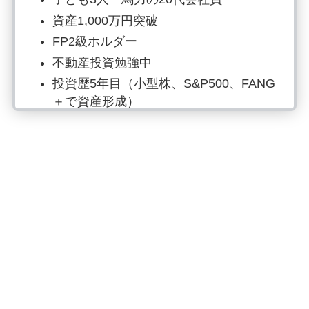
資産1,000万円突破
FP2級ホルダー
不動産投資勉強中
投資歴5年目（小型株、S&P500、FANG
＋で資産形成）
楽天経済圏（2023年15万ポイント・
2024年16万ポイント獲得）
15分筋トレ、月4冊読書、自炊は最強の
自己投資
SNSはInstagram、Xでお金の情報発信