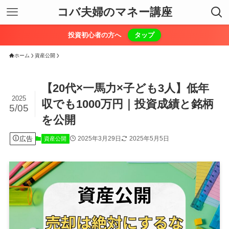
コバ夫婦のマネー講座
投資初心者の方へ
タップ
ホーム
資産公開
【20代×一馬力×子ども3人】低年
2025
収でも1000万円｜投資成績と銘柄
5/05
を公開
広告
2025年3月29日
2025年5月5日
資産公開