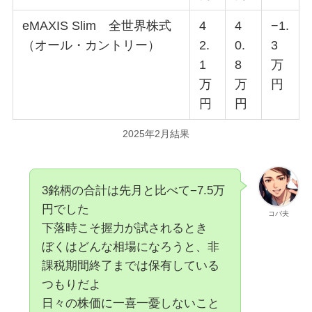
eMAXIS Slim 全世界株式
4
4
−1.
（オール・カントリー）
2.
0.
3
1
8
万
万
万
円
円
円
2025年2月結果
3銘柄の合計は先月と比べて−7.5万
円でした
コバ夫
下落時こそ握力が試されるとき
ぼくはどんな相場になろうと、非
課税期間終了までは保有している
つもりだよ
日々の株価に一喜一憂しないこと