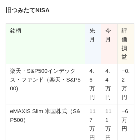
旧つみたてNISA
銘柄
先
今
評
月
月
価
損
益
楽天・S&P500インデック
4.
4.
−0.
ス・ファンド（楽天・S&P5
6
4
2
00)
万
万
万
円
円
円
eMAXIS Slim 米国株式（S&
11
11
−6
P500）
7
1
万
万
万
円
円
円