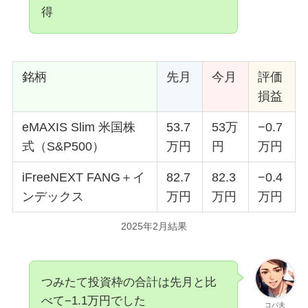
得
銘柄
先月
今月
評価
損益
eMAXIS Slim 米国株
53.7
53万
−0.7
式（S&P500）
万円
円
万円
iFreeNEXT FANG＋イ
82.7
82.3
−0.4
ンデックス
万円
万円
万円
2025年2月結果
つみたて投資枠の合計は先月と比
べて−1.1万円でした
コバ夫