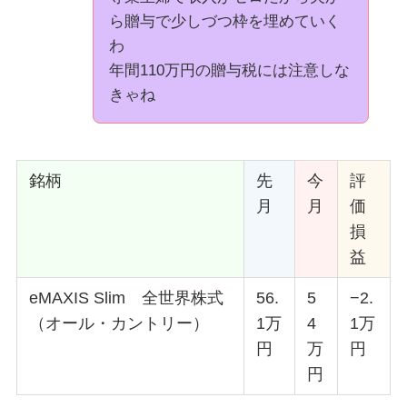
ら贈与で少しづつ枠を埋めていく
わ
年間110万円の贈与税には注意しな
きゃね
銘柄
先
今
評
月
月
価
損
益
eMAXIS Slim 全世界株式
56.
5
−2.
（オール・カントリー）
1万
4
1万
円
万
円
円