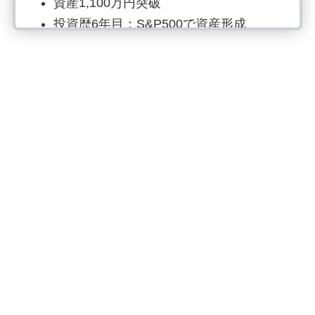
資産1,100万円突破
投資歴6年目：S&P500で資産形成
読書でマネーリテラシー強化、自炊は
最強の自己投資