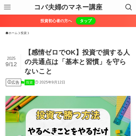
コバ夫婦のマネー講座
投資初心者の方へ
タップ
ホーム
投資
【感情ゼロでOK】投資で損する人
2025
の共通点は「基本と習慣」を守ら
9/12
ないこと
広告
2025年9月12日
投資