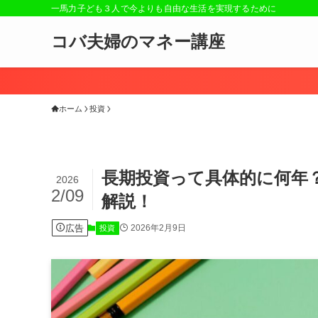
一馬力子ども３人で今よりも自由な生活を実現するために
コバ夫婦のマネー講座
ホーム
投資
長期投資って具体的に何年？
2026
2/09
解説！
広告
2026年2月9日
投資