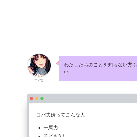
わたしたちのことを知らない方
い
コバ妻
コバ夫婦ってこんな人
一馬力
子ども3人