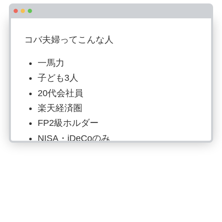
コバ夫婦ってこんな人
一馬力
子ども3人
20代会社員
楽天経済圏
FP2級ホルダー
NISA・iDeCoのみ
投資歴6年目：S&P500で資産形成
読書でマネーリテラシー強化、自炊は
最強の自己投資