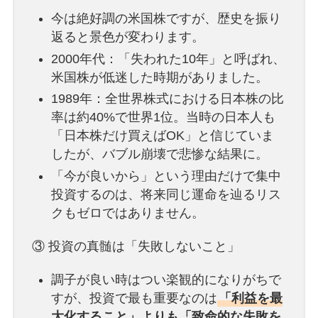
今は絶好調の米国株ですが、歴史を振り
返ると景色が変わります。
2000年代：「失われた10年」と呼ばれ、
米国株が低迷した時期がありました。
1989年：全世界株式における日本株の比
率は約40%で世界1位。当時の日本人も
「日本株だけ買えばOK」と信じていま
したが、バブル崩壊で悲惨な結果に。
「今が良いから」という理由だけで集中
投資するのは、将来同じ運命を辿るリス
クもゼロではありません。
③ 投資の真髄は「失敗しないこと」
調子が良い時はつい楽観的になりがちで
すが、投資で最も重要なのは
「利益を最
大化すること」よりも「致命的な失敗を