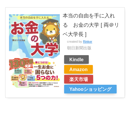
本当の自由を手に入れ
る お金の大学 [ 両＠リ
ベ大学長 ]
created by
Rinker
朝日新聞出版
Kindle
Amazon
楽天市場
Yahooショッピング