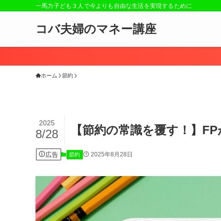
一馬力子ども３人で今よりも自由な生活を実現するために
コバ夫婦のマネー講座
ホーム
節約
2025
【節約の常識を覆す！】FP
8/28
広告
2025年8月28日
節約