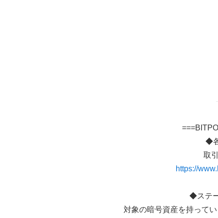
===BIT
◆
取
https://www.b
◆ステー
対象の暗号資産を持ってい