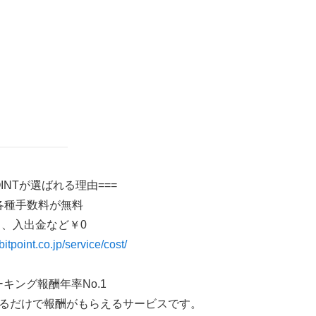
POINTが選ばれる理由===
各種手数料が無料
引、入出金など￥0
itpoint.co.jp/service/cost/
キング報酬年率No.1
るだけで報酬がもらえるサービスです。