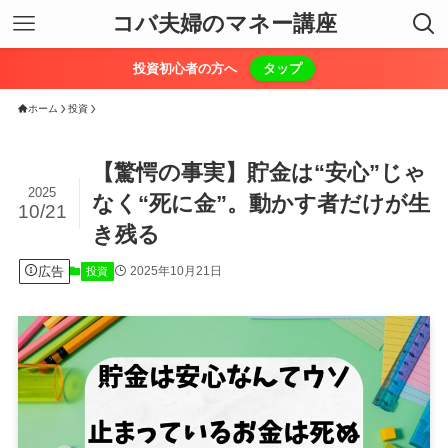
コバ夫婦のマネー講座
投資初心者の方へ
タップ
ホーム
投資
【驚愕の事実】貯金は“安心”じゃ
2025
なく“死に金”。動かす者だけが生
10/21
き残る
広告
2025年10月21日
投資