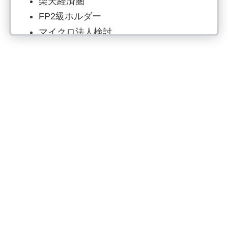
楽天経済圏
FP2級ホルダー
マイクロ法人検討
NISA・iDeCoのみ
資産1,200万円突破
投資歴6年目：S&P500で資産形成
読書でマネーリテラシー強化、自炊は
最強の自己投資