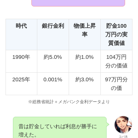
時代
銀行金利
物価上昇
貯金100
率
万円の実
質価値
1990年
約5.0%
約1.0%
104万円
分の価値
2025年
0.001%
約3.0%
97万円分
の価
※総務省統計＋メガバンク金利データより
昔は貯金していれば利息が勝手に
増えた。
コバ夫