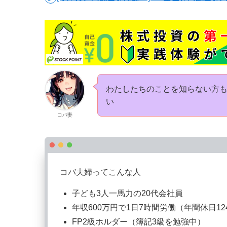
わたしたちのことを知らない方
い
コバ妻
コバ夫婦ってこんな人
子ども3人一馬力の20代会社員
年収600万円で1日7時間労働（年間休日12
FP2級ホルダー（簿記3級を勉強中）