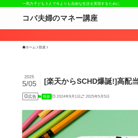
一馬力子ども３人で今よりも自由な生活を実現するために
コバ夫婦のマネー講座
ホーム
投資
2025
[楽天からSCHD爆誕!]高
5/05
広告
2024年9月1日
2025年5月5日
投資