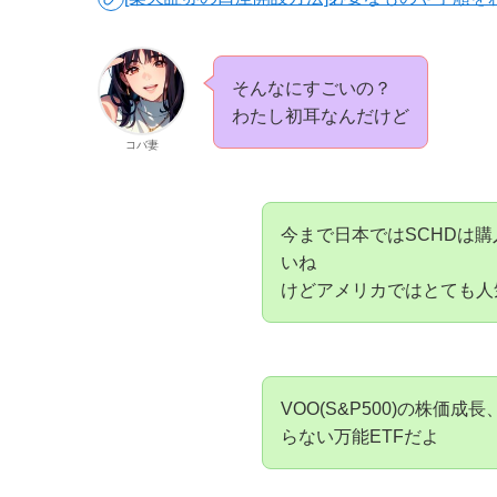
そんなにすごいの？
わたし初耳なんだけど
コバ妻
今まで日本ではSCHDは
いね
けどアメリカではとても人
VOO(S&P500)の株価
らない万能ETFだよ