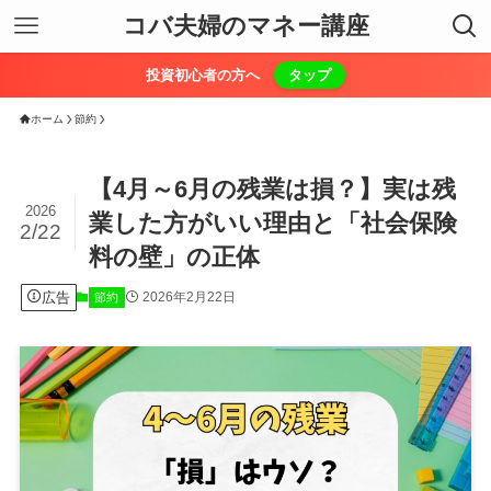
コバ夫婦のマネー講座
投資初心者の方へ
タップ
ホーム
節約
【4月～6月の残業は損？】実は残
2026
業した方がいい理由と「社会保険
2/22
料の壁」の正体
広告
2026年2月22日
節約