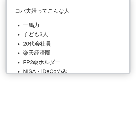
コバ夫婦ってこんな人
一馬力
子ども3人
20代会社員
楽天経済圏
FP2級ホルダー
NISA・iDeCoのみ
投資歴6年目：S&P500で資産形成
読書でマネーリテラシー強化、自炊は
最強の自己投資