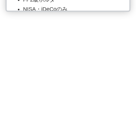
NISA・iDeCoのみ
投資歴6年目：S&P500で資産形成
読書でマネーリテラシー強化、自炊は
最強の自己投資