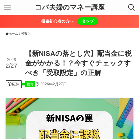
コバ夫婦のマネー講座
投資初心者の方へ
タップ
ホーム
投資
【新NISAの落とし穴】配当金に税
2026
金がかかる！？今すぐチェックす
2/27
べき「受取設定」の正解
広告
2026年2月27日
投資