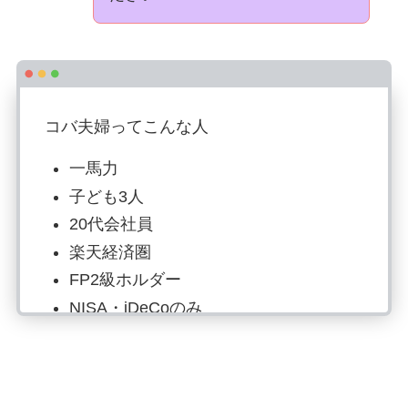
コバ夫婦ってこんな人
一馬力
子ども3人
20代会社員
楽天経済圏
FP2級ホルダー
NISA・iDeCoのみ
投資歴6年目：S&P500で資産形成
読書でマネーリテラシー強化、自炊は
最強の自己投資