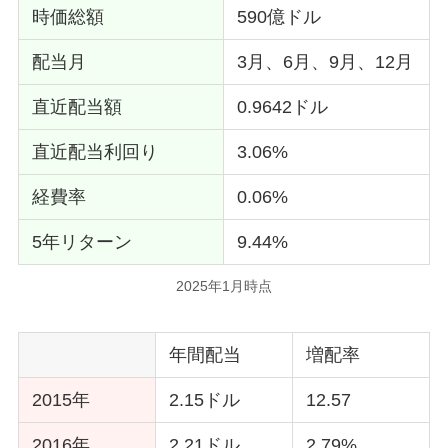
時価総額
590億ドル
シェブロン
配当月
3月、6月、9月、12月
米国の高配当株式の約400銘柄で構成
直近配当額
0.9642ドル
セクター(業種)は金融、ヘルスケア、生活
直近配当利回り
3.06%
必需品、エネルギー、資本材が主に占めて
います
経費率
0.06%
VYMは年に1度、銘柄入れ替えをします(リ
5年リターン
9.44%
バランス)
2025年1月時点
毎年、企業の業績などは違うため、その都
度本当に大丈夫だろうか？を見極めるため
年間配当
増配率
です
2015年
2.15ドル
12.57
平均以上の高配当で構成されているので、
2016年
2.21ドル
2.79%