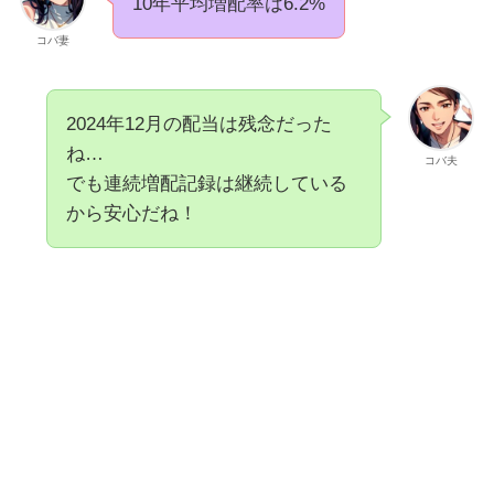
10年平均増配率は6.2%
コバ妻
2024年12月の配当は残念だった
ね…
コバ夫
でも連続増配記録は継続している
から安心だね！