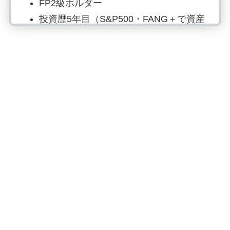
FP2級ホルダー
投資歴5年目（S&P500・FANG＋で資産
形成）
楽天経済圏（2023年15万ポイント・
2024年16万ポイント獲得）
15分筋トレ、月4冊読書、時短料理は欠
かさず行動中
副業では月20万円〜の収入をGET
SNSはInstagram、Xでお金の情報発信
YouTubeで投資や節約について情報発信