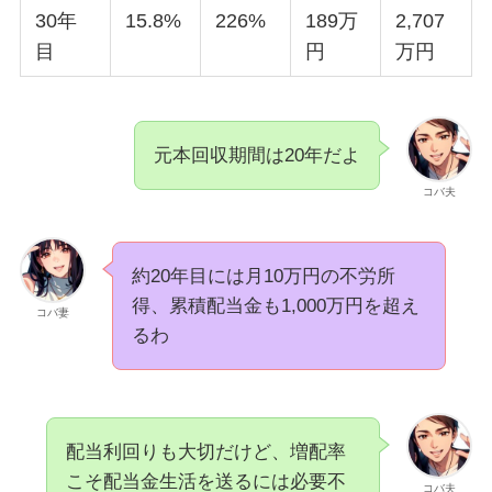
30年
15.8%
226%
189万
2,707
目
円
万円
元本回収期間は20年だよ
コバ夫
約20年目には月10万円の不労所
得、累積配当金も1,000万円を超え
コバ妻
るわ
配当利回りも大切だけど、増配率
こそ配当金生活を送るには必要不
コバ夫