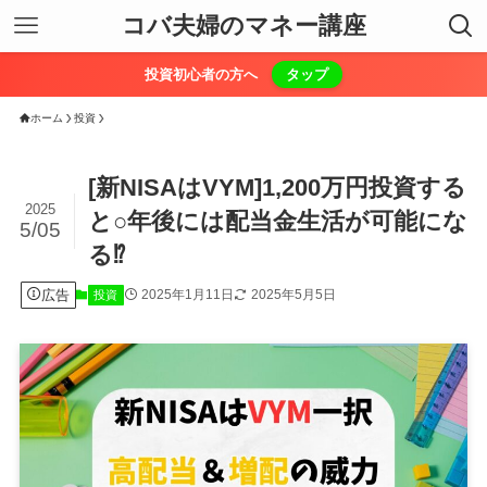
コバ夫婦のマネー講座
投資初心者の方へ
タップ
ホーム
投資
[新NISAはVYM]1,200万円投資する
2025
と○年後には配当金生活が可能にな
5/05
る⁉︎
広告
2025年1月11日
2025年5月5日
投資