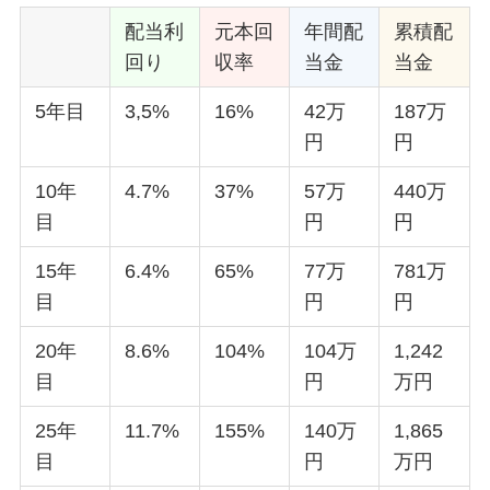
「年間配当金」「累積配当金」を検証
配当利
元本回
年間配
累積配
回り
収率
当金
当金
5年目
3,5%
16%
42万
187万
円
円
10年
4.7%
37%
57万
440万
目
円
円
15年
6.4%
65%
77万
781万
目
円
円
20年
8.6%
104%
104万
1,242
目
円
万円
25年
11.7%
155%
140万
1,865
目
円
万円