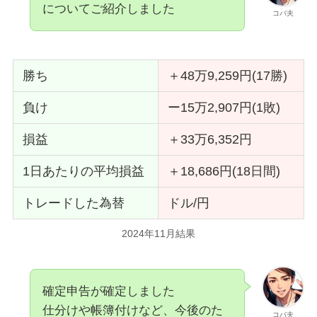
についてご紹介しました
コバ夫
勝ち
＋48万9,259円(17勝)
負け
ー15万2,907円(1敗)
損益
＋33万6,352円
1日あたりの平均損益
＋18,686円(18日間)
トレードした為替
ドル/円
2024年11月結果
確定申告が確定しました
仕分けや帳簿付けなど、今後のた
コバ夫