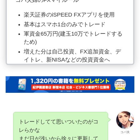
コバ夫婦のFXマイルール
楽天証券のiSPEED FXアプリを使用
基本はスマホ1台のみでトレード
軍資金65万円(建玉10万でトレードする
ため)
増えた分は自己投資、FX追加資金、デ
イトレ、新NISAなどの投資資金へ
資金が尽きたらFX永眠(多分ムリ)
損切りは強制ロスカットまで放置(ポジ
ポジ病治したい)
買いの場合はスワップポイントがもら
えるから配当収入も得るようにする
趣味なため時間を使いすぎない
トレードしてて思いついたのがコ
隙間時間でスキャルピングをするため
レらかな
決まった時間はない
コバ夫
まだ日が浅いから徐々に更新して