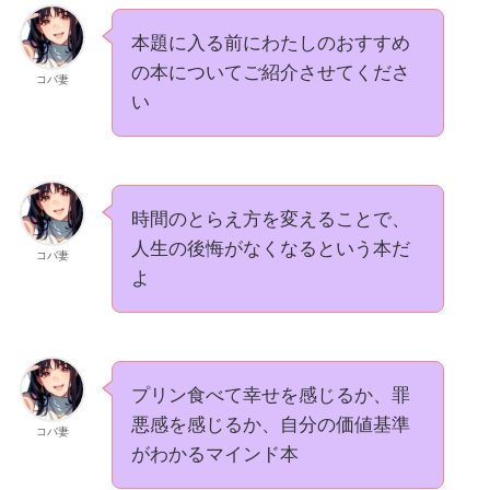
15分筋トレ、月4冊読書、時短料理は欠
かさず行動中
本題に入る前にわたしのおすすめ
の本についてご紹介させてくださ
副業では月20万円〜収入をGET
コバ妻
い
SNSはInstagram、Xでお金の情報発信
YouTubeで投資や節約について情報発信
時間のとらえ方を変えることで、
人生の後悔がなくなるという本だ
コバ妻
よ
プリン食べて幸せを感じるか、罪
悪感を感じるか、自分の価値基準
コバ妻
がわかるマインド本