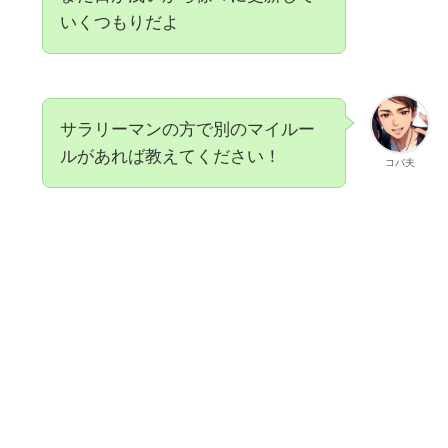
アメリカ人が活発に動く17:00〜24:00
いくつもりだよ
が狙い目
チャートや経済ニュースをチェックし
未来の値動きを予測し注文
一括投資せずに徐々にロットを増やし
サラリーマンの方で別のマイルー
ていく
ルがあれば教えてください！
コバ夫
利益は細かく徐々に資産を積み上げて
いく
レバレッジは25倍をフル活用
デイトレ同様に月10万円の利益を目指
す