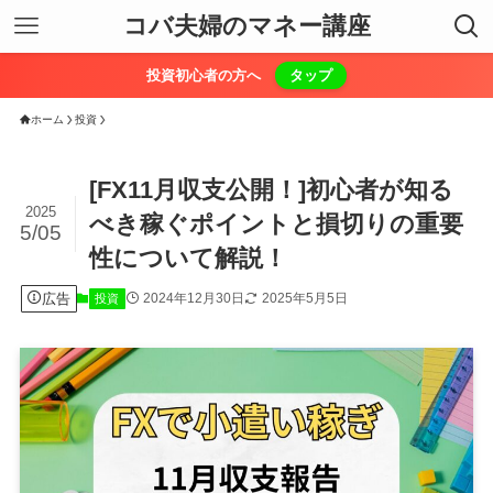
コバ夫婦のマネー講座
投資初心者の方へ
タップ
ホーム
投資
[FX11月収支公開！]初心者が知る
2025
べき稼ぐポイントと損切りの重要
5/05
性について解説！
広告
2024年12月30日
2025年5月5日
投資