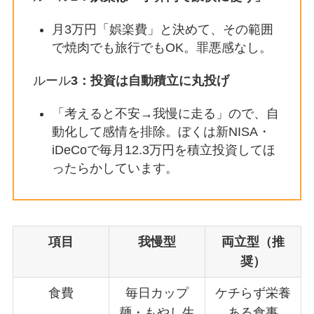
月3万円「娯楽費」と決めて、その範囲
で焼肉でも旅行でもOK。罪悪感なし。
ルール
3：投資は自動積立に丸投げ
「考えると不安→我慢に走る」ので、自
動化して感情を排除。ぼくは新NISA・
iDeCoで毎月12.3万円を積立投資してほ
ったらかしています。
項目
我慢型
両立型（推
奨）
食費
毎日カップ
ケチらず栄養
麺・もやし生
ある食事