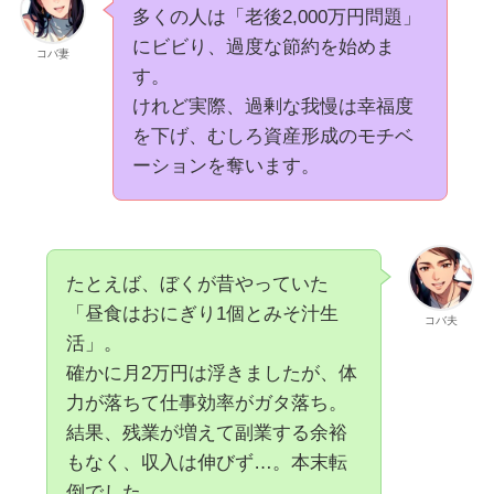
多くの人は「老後2,000万円問題」
にビビり、過度な節約を始めま
コバ妻
す。
けれど実際、過剰な我慢は幸福度
を下げ、むしろ資産形成のモチベ
ーションを奪います。
たとえば、ぼくが昔やっていた
「昼食はおにぎり1個とみそ汁生
コバ夫
活」。
確かに月2万円は浮きましたが、体
力が落ちて仕事効率がガタ落ち。
結果、残業が増えて副業する余裕
もなく、収入は伸びず…。本末転
倒でした。