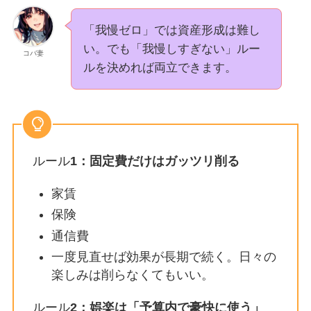
「我慢ゼロ」では資産形成は難し
い。でも「我慢しすぎない」ルー
コバ妻
ルを決めれば両立できます。
ルール
1：固定費だけはガッツリ削る
家賃
保険
通信費
一度見直せば効果が長期で続く。日々の
楽しみは削らなくてもいい。
ルール
2：娯楽は「予算内で豪快に使う」