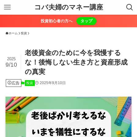
コバ夫婦のマネー講座
投資初心者の方へ
タップ
ホーム
投資
老後資金のために今を我慢する
2025
な！後悔しない生き方と資産形成
9/10
の真実
広告
2025年9月10日
投資