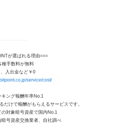
POINTが選ばれる理由===
各種手数料が無料
引、入出金など￥0
itpoint.co.jp/service/cost/
キング報酬年率No.1
るだけで報酬がもらえるサービスです。
の対象暗号資産で国内No.1
国内暗号資産交換業者、自社調べ