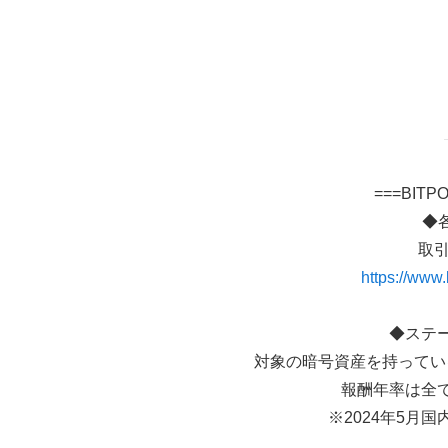
===BIT
◆
取
https://www.b
◆ステー
対象の暗号資産を持ってい
報酬年率は全て
※2024年5月