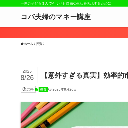
一馬力子ども３人で今よりも自由な生活を実現するために
コバ夫婦のマネー講座
ホーム
投資
2025
【意外すぎる真実】効率的
8/26
広告
2025年8月26日
投資