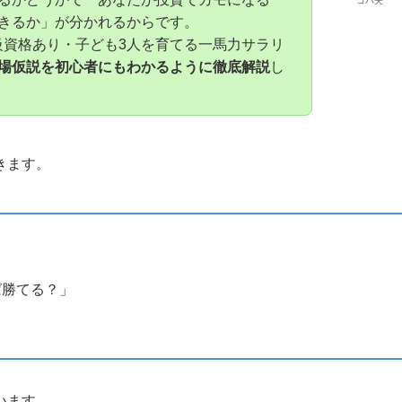
コバ夫
きるか」が分かれるからです。
2級資格あり・子ども3人を育てる一馬力サラリ
場仮説を初心者にもわかるように徹底解説
し
きます。
ば勝てる？」
」
います。