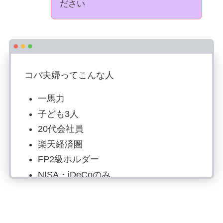
ださい
コバ夫婦ってこんな人
一馬力
子ども3人
20代会社員
楽天経済圏
FP2級ホルダー
NISA・iDeCoのみ
投資歴6年目：S&P500で資産形成
読書でマネーリテラシー強化、自炊は
最強の自己投資