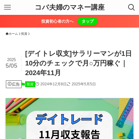
コバ夫婦のマネー講座
投資初心者の方へ
タップ
ホーム
投資
[デイトレ収支]サラリーマンが1日
2025
10分のチェックで月○万円稼ぐ｜
5/05
2024年11月
広告
2024年12月8日
2025年5月5日
投資