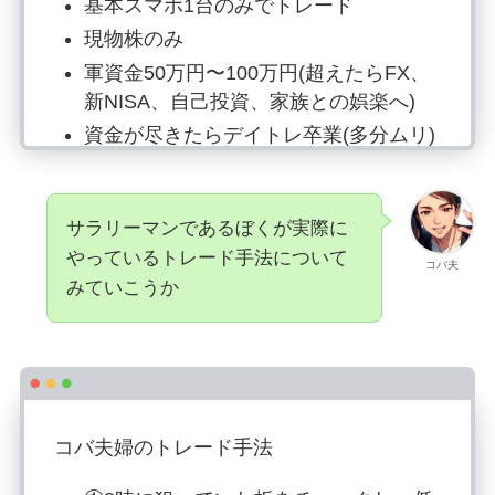
基本スマホ1台のみでトレード
現物株のみ
軍資金50万円〜100万円(超えたらFX、
新NISA、自己投資、家族との娯楽へ)
資金が尽きたらデイトレ卒業(多分ムリ)
エントリーと利確はこまめに、反発を
確認したらエントリー、上昇が鈍化し
たらすぐ利確
サラリーマンであるぼくが実際に
やっているトレード手法について
損切りは気分(スイングに切り替える場
コバ夫
合あり)
みていこうか
趣味なため時間を使いすぎない(アラー
ト設定で確認)
トレードノートに反省点と成功点を記
録し、翌日以降に活かす
コバ夫婦のトレード手法