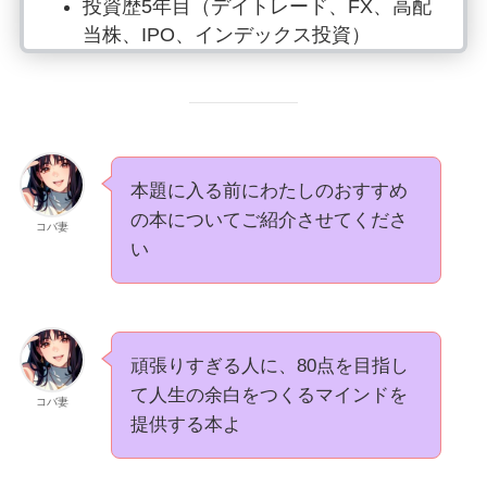
投資歴5年目（デイトレード、FX、高配
当株、IPO、インデックス投資）
楽天経済圏（2023年15万ポイント獲
得）
筋トレ、読書、料理は欠かさず行動中
副業では月20万円の収入
本題に入る前にわたしのおすすめ
SNSはInstagram、Xでお金の情報発信
の本についてご紹介させてくださ
YouTubeで投資や節約について情報発信
コバ妻
い
頑張りすぎる人に、80点を目指し
て人生の余白をつくるマインドを
コバ妻
提供する本よ