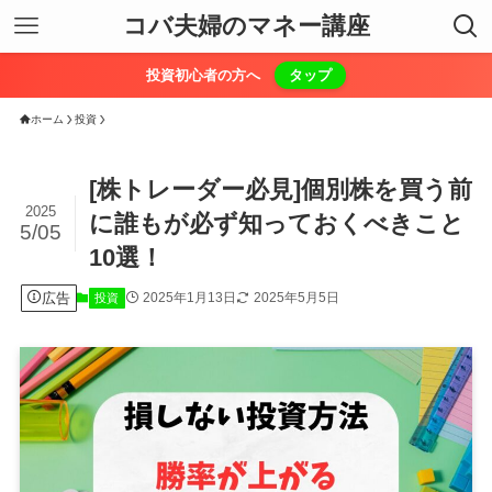
コバ夫婦のマネー講座
投資初心者の方へ
タップ
ホーム
投資
[株トレーダー必見]個別株を買う前
2025
に誰もが必ず知っておくべきこと
5/05
10選！
広告
2025年1月13日
2025年5月5日
投資