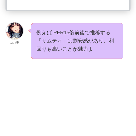
例えば PER15倍前後で推移する
「サムティ」は割安感があり、利
コバ妻
回りも高いことが魅力よ