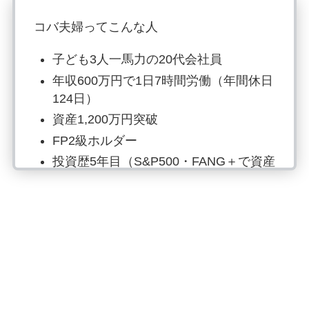
コバ夫婦ってこんな人
子ども3人一馬力の20代会社員
年収600万円で1日7時間労働（年間休日
124日）
資産1,200万円突破
FP2級ホルダー
投資歴5年目（S&P500・FANG＋で資産
形成）
楽天経済圏（2023年15万ポイント・
2024年16万ポイント獲得）
15分筋トレ、月4冊読書、時短料理は欠
かさず行動中
副業では月20万円〜の収入をGET
SNSはInstagram、Xでお金の情報発信