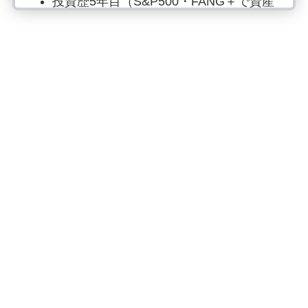
投資歴5年目（S&P500・FANG＋で資産
形成）
楽天経済圏（2023年15万ポイント・
2024年16万ポイント獲得）
15分筋トレ、月4冊読書、時短料理は欠
かさず行動中
副業では月20万円〜の収入をGET
SNSはInstagram、Xでお金の情報発信