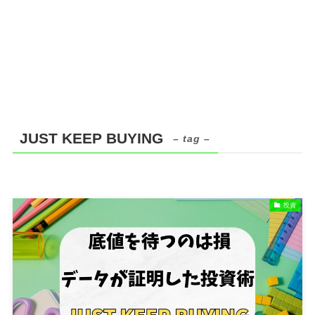
JUST KEEP BUYING
– tag –
投資