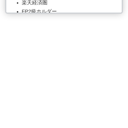
楽天経済圏
FP2級ホルダー
NISA・iDeCoのみ
投資歴6年目：S&P500で資産形成
読書でマネーリテラシー強化、自炊は
最強の自己投資