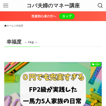
コバ夫婦のマネー講座
投資初心者の方へ
タップ
ホーム
幸福度
幸福度
– tag –
節約