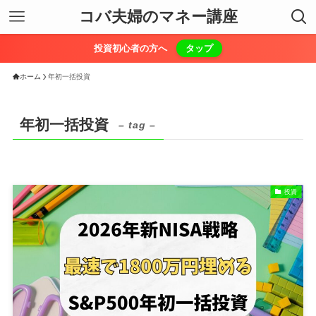
コバ夫婦のマネー講座
投資初心者の方へ
タップ
ホーム
年初一括投資
年初一括投資
– tag –
投資