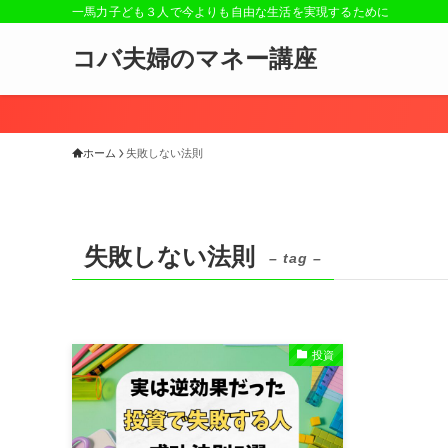
一馬力子ども３人で今よりも自由な生活を実現するために
コバ夫婦のマネー講座
ホーム
失敗しない法則
失敗しない法則
– tag –
投資