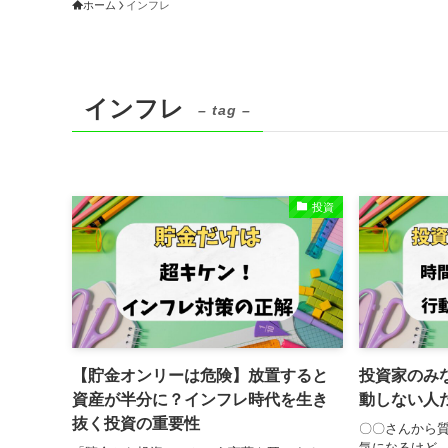
ホーム
インフレ
インフレ
– tag –
投資
【貯金オンリーは危険】放置すると
投資家のみ
資産が半分に？インフレ時代を生き
動しない人
抜く投資の重要性
〇〇さんから質
気になるけど