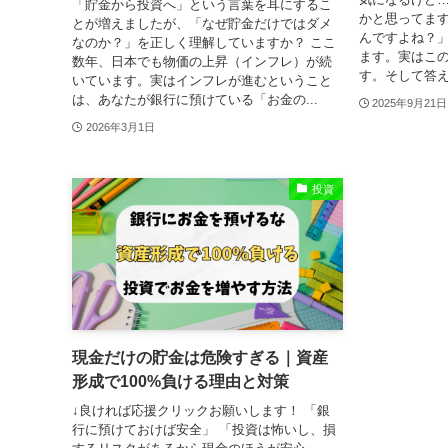
「貯金から投資へ」という言葉を耳にするこ
かと思ってま
とが増えましたが、「なぜ貯金だけではダメ
んですよね？」
なのか？」を正しく理解していますか？ ここ
ます。実はこ
数年、日本でも物価の上昇（インフレ）が続
す。そして答え
いています。実はインフレが進むということ
は、あなたが銀行に預けている「お金の...
2025年9月21日
2026年3月1日
投資
現金だけの貯金は危険すぎる｜資産
形成で100%負ける理由と対策
↓良ければ応援クリックお願いします！ 「銀
行に預けておけば安全」 「投資は怖いし、損