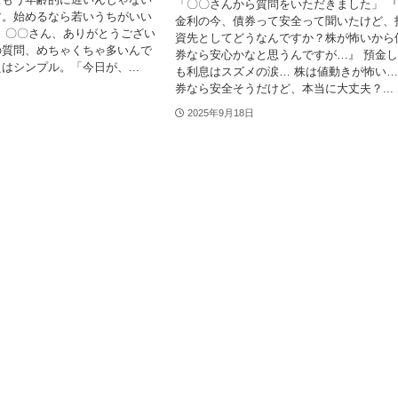
「〇〇さんから質問をいただきました」 
す。始めるなら若いうちがいい
金利の今、債券って安全って聞いたけど、
 〇〇さん、ありがとうござい
資先としてどうなんですか？株が怖いから
の質問、めちゃくちゃ多いんで
券なら安心かなと思うんですが…』 預金
はシンプル。「今日が、...
も利息はスズメの涙… 株は値動きが怖い…
券なら安全そうだけど、本当に大丈夫？...
2025年9月18日