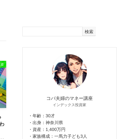
検索
投資
コバ夫婦のマネー講座
インデックス投資家
・年齢：30才
ら
・出身：神奈川県
わ
・資産：1,400万円
・家族構成：一馬力子ども3人