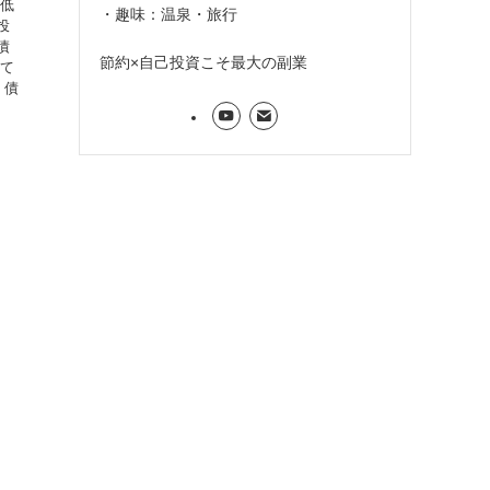
『低
・趣味：温泉・旅行
投
債
節約×自己投資こそ最大の副業
して
 債