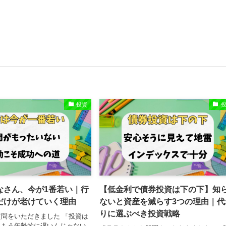
投資
なさん、今が1番若い｜行
【低金利で債券投資は下の下】知
だけが老けていく理由
ないと資産を減らす3つの理由｜代
りに選ぶべき投資戦略
問をいただきました 「投資は
…もう年齢的に遅いんじゃない