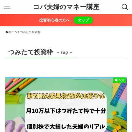
コバ夫婦のマネー講座
投資初心者の方へ
タップ
ホーム
つみたて投資枠
つみたて投資枠
– tag –
投資